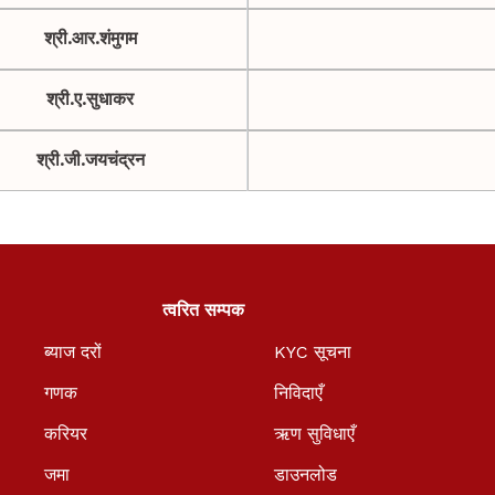
श्री.आर.शंमुगम
श्री.ए.सुधाकर
श्री.जी.जयचंद्रन
त्वरित सम्पक
ब्याज दरों
KYC सूचना
गणक
निविदाएँ
करियर
ऋण सुविधाएँ
जमा
डाउनलोड