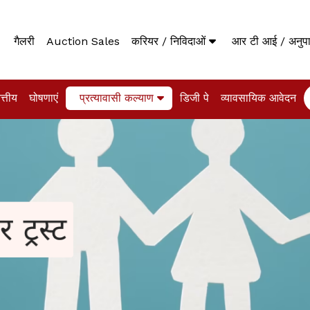
गैलरी
Auction Sales
करियर / निविदाओं
आर टी आई / अनु
त्तीय
घोषणाएं
प्रत्यावासी कल्याण
डिजी पे
व्यावसायिक आवेदन