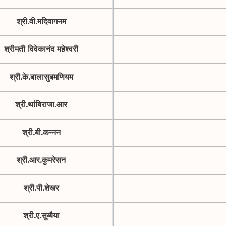
श्री.वी.मदिवागनम
श्रीमती विवेकानंद महेश्वरी
श्री.के.बालासुबमणियम
श्री.थांबिराजा.आर
श्री.बी.कन्नन
श्री.आर.कुमरेसन
श्री.पी.शेखर
श्री.ए.सुब्बैया