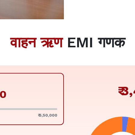
वाहन ऋण
EMI गणक
₹
3
₹ 5,50,000