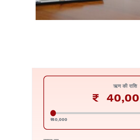
ऋण की राशि
₹
₹ 40,000