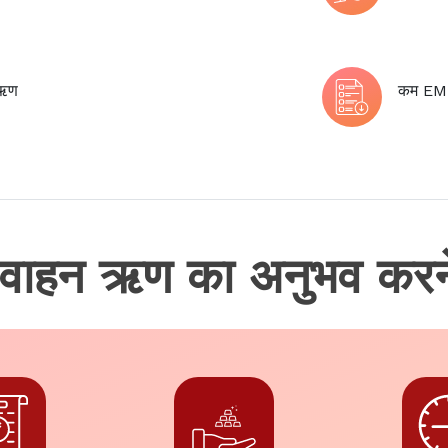
 ऋण
कम EMI 
 वाहन ऋण का अनुभव करने क