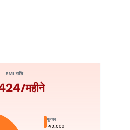
EMI राशि
,424
/महीने
मूलधन
₹
40,000