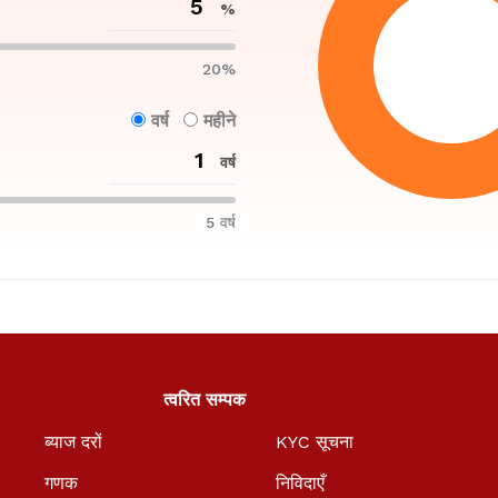
%
20%
वर्ष
महीने
वर्ष
5 वर्ष
त्वरित सम्पक
ब्याज दरों
KYC सूचना
गणक
निविदाएँ