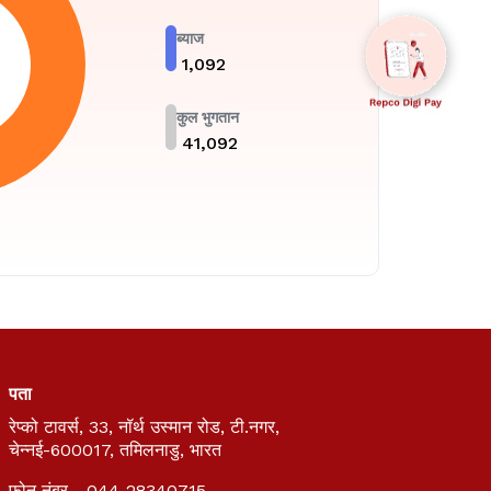
ब्याज
₹
1,092
कुल भुगतान
₹
41,092
पता
रेप्को टावर्स, 33, नॉर्थ उस्मान रोड, टी.नगर,
चेन्नई-600017, तमिलनाडु, भारत
फोन नंबर - 044-28340715