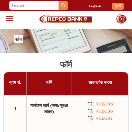
English
हिन्दी
फॉर्म
क्रम सं.
फॉर्म
डाउनलोड करना
RCB335
नामांकन फॉर्म (जमा/सुरक्षा
1
RCB336
लॉकर)
RCB337