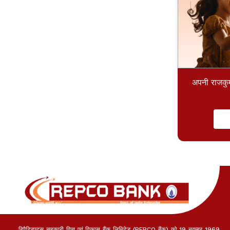
अपनी राजकुम
रिपैट्रिएट्स सहकारी वित्त एवं विकास बैंक लिमिटेड (REPCO बैंक) को 19 नवम्बर 1969