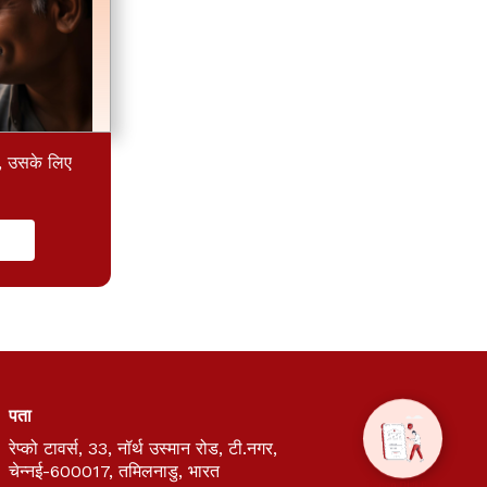
, उसके लिए
पता
रेप्को टावर्स, 33, नॉर्थ उस्मान रोड, टी.नगर,
चेन्नई-600017, तमिलनाडु, भारत