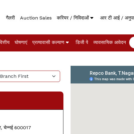
गैलरी
Auction Sales
करियर / निविदाओं
आर टी आई / अनु
वित्तीय
घोषणाएं
प्रत्यावासी कल्याण
डिजी पे
व्यावसायिक आवेदन
, चेन्नई
600017