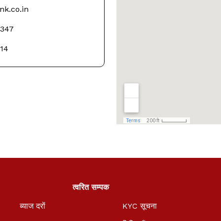
k.co.in
2347
14
त्वरित सम्पक
ब्याज दरों
KYC सूचना