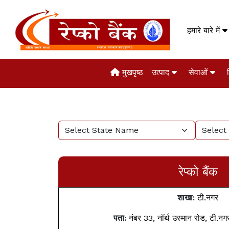
हमारे बारे में
मुखपृष्ठ
उत्पाद
सेवाओं
रेप्को बैंक
शाखा:
टी.नगर
पता:
नंबर 33, नॉर्थ उस्मान रोड,
टी.नगर