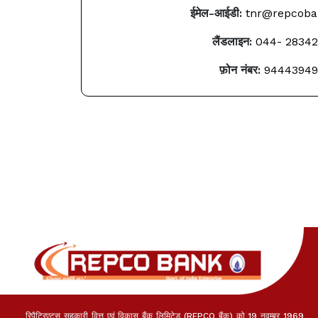
ईमेल-आईडी:
tnr@repcoban
लैंडलाइन:
044- 2834
फ़ोन नंबर:
94443949
रिपैट्रिएट्स सहकारी वित्त एवं विकास बैंक लिमिटेड (REPCO बैंक) को 19 नवम्बर 1969